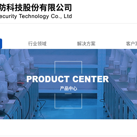
行业领域
解决方案
客户
办公寄存
办公寄存
机锁
智能终端
智能终端
智慧城市
智慧城市
锁
3C周边
交通工具
产品中心
锁/把手锁
机车后装
3C周边
锁
商用锁