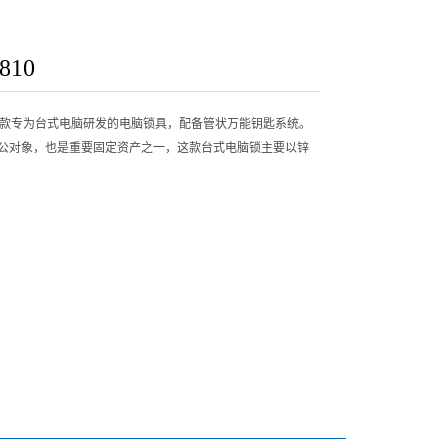
10
是一款专为台式电脑研发的电脑锁具，配备管状万能钥匙系统。
公对象，也是重要固定资产之一，这款台式电脑锁主要以锌