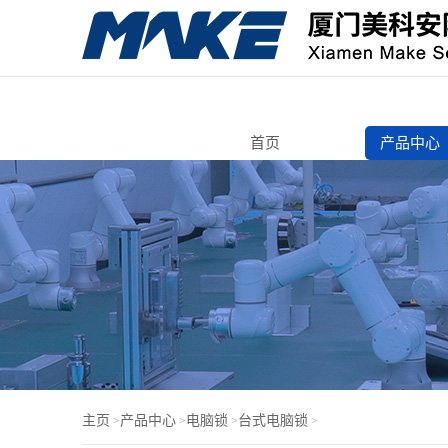
首页
产品中心
转舌锁
自动售货
寄存柜锁
智能电子
机箱机柜
锁芯/按压
电脑锁
门锁芯
主页
产品中心
电脑锁
台式电脑锁
>
>
>
>