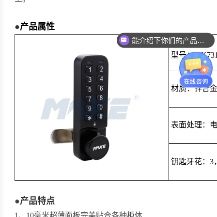
●
产品属性
能介绍下你们的产品么？
型号：MK73
材质：锌合
表面处理：
钥匙牙花：3，
●
产品特点
1、10毫米超薄面板完美贴合各种柜体