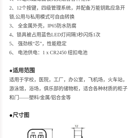
2、12个按键，四级管理系统，并配备万能钥匙应急
开
锁,公用与私用模式可自由转换
3、 全金属外壳，IP65防水防腐
4、锁具被占用蓝色LED灯间隔3秒闪烁1次
5、 强劲核“芯”，性能稳定
6、 电池供电：1 x CR2450 纽扣电池
●
适用范围
适用于学校，医院，工厂，办公室，飞机场，火车站，
游泳馆，浴场，俱乐部的储物柜，适合各种材质的柜子
和门——塑料/金属/铝合金等
●
尺寸图