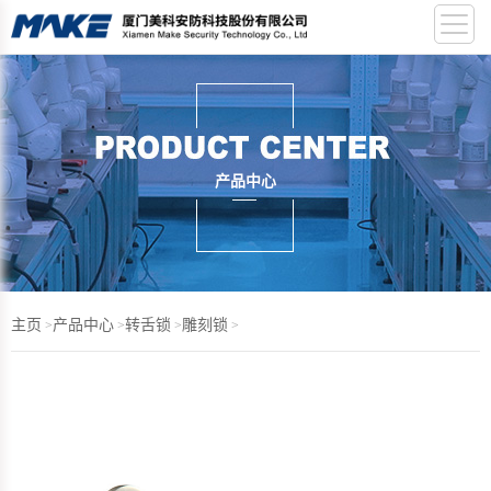
产品中心
主页
产品中心
转舌锁
雕刻锁
>
>
>
>