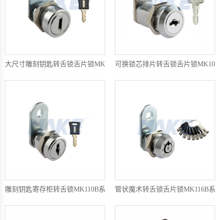
大尺寸雕刻钥匙转舌锁舌片锁MK110-16
可换锁芯排片转舌锁舌片锁MK104-
雕刻钥匙寄存柜转舌锁MK110B系列
管状魔术转舌锁舌片锁MK116B系