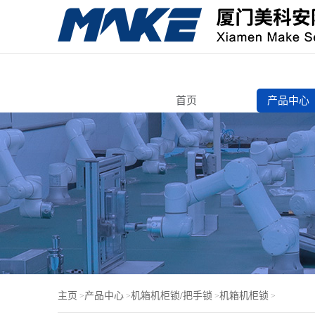
首页
产品中心
转舌锁
自动售货
寄存柜锁
智能电子
机箱机柜
锁芯/按压
电脑锁
门锁芯
主页
产品中心
机箱机柜锁/把手锁
机箱机柜锁
>
>
>
>