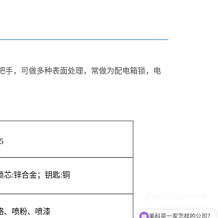
型把手，可做多种表面处理，常做为配电箱锁，电
5
芯:锌合金；钥匙:铜
铬、喷粉、喷漆
美科是一家怎样的公司？