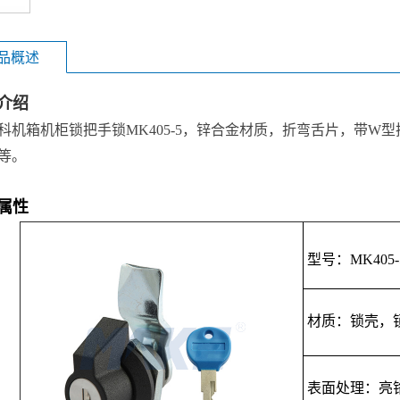
品概述
介绍
科机箱机柜锁把手锁MK405-5，锌合金材质，折弯舌片，带W
等。
属性
型号：MK405-
材质：锁壳，锁
表面处理：亮