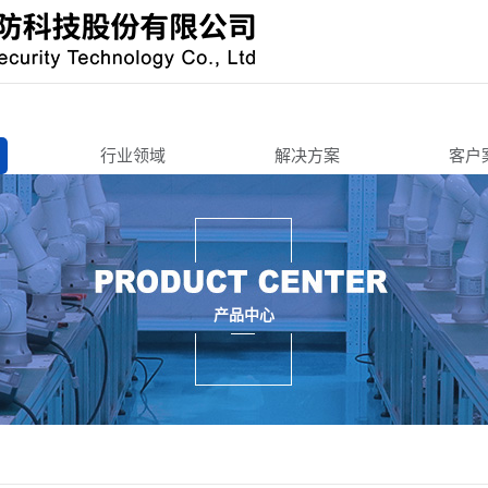
行业领域
解决方案
客户
办公寄存
办公寄存
机锁
智能终端
智能终端
智慧城市
智慧城市
锁
3C周边
交通工具
产品中心
锁/把手锁
机车后装
3C周边
锁
商用锁