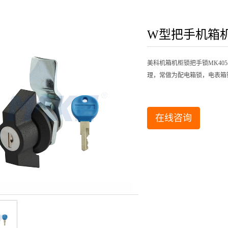
锁
/报警锁
W型把手机箱机柜
美科机箱机柜锁把手锁MK40
理，常做为配电箱锁，电表箱
在线咨询