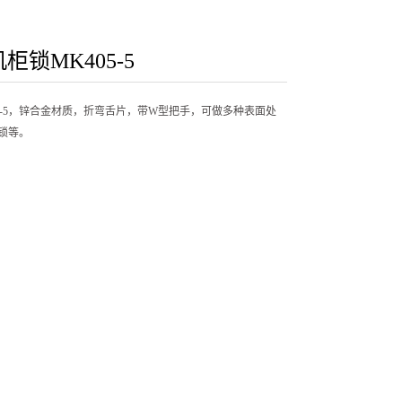
锁MK405-5
5-5，锌合金材质，折弯舌片，带W型把手，可做多种表面处
锁等。