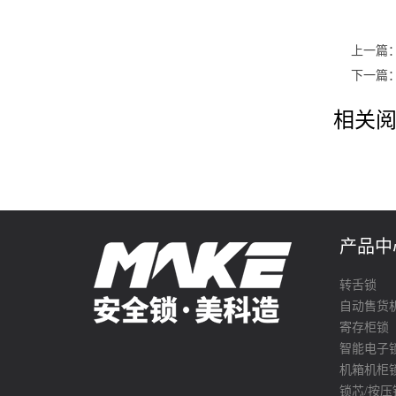
上一篇
下一篇
相关阅
产品中
转舌锁
自动售货
寄存柜锁
智能电子
机箱机柜
锁芯/按压