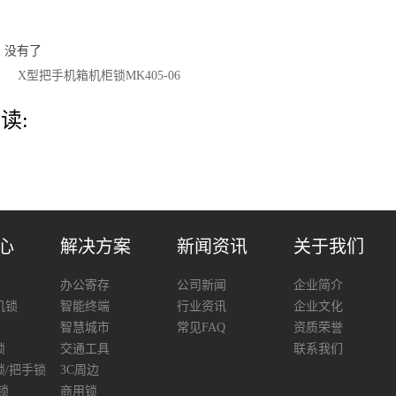
：没有了
：
X型把手机箱机柜锁MK405-06
读:
心
解决方案
新闻资讯
关于我们
办公寄存
公司新闻
企业简介
机锁
智能终端
行业资讯
企业文化
智慧城市
常见FAQ
资质荣誉
锁
交通工具
联系我们
锁/把手锁
3C周边
锁
商用锁