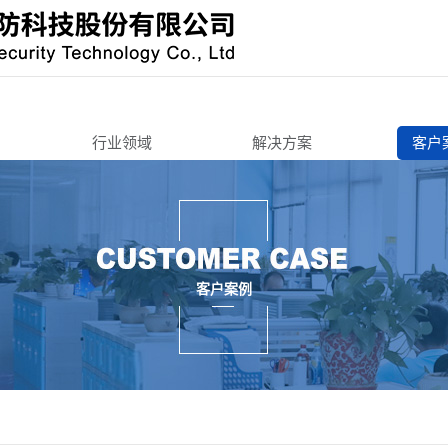
行业领域
解决方案
客户
办公寄存
办公寄存
机锁
智能终端
智能终端
智慧城市
智慧城市
锁
3C周边
交通工具
客户案例
锁/把手锁
机车后装
3C周边
锁
商用锁