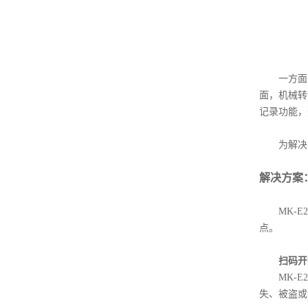
一方面，
面，机械转
记录功能，
为解决以
解决方案
MK-E2
点。
扫码开锁
MK-E2
失、被盗或