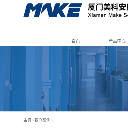
首页
产品中心
转舌锁
自动售货
寄存柜锁
智能电子
机箱机柜
锁芯/按压
电脑锁
门锁芯
主页
客户案例
>
>