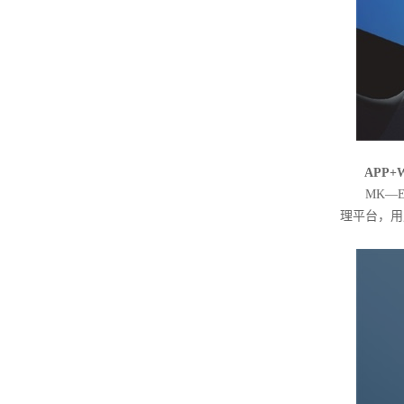
APP+W
MK—E2
理平台，用