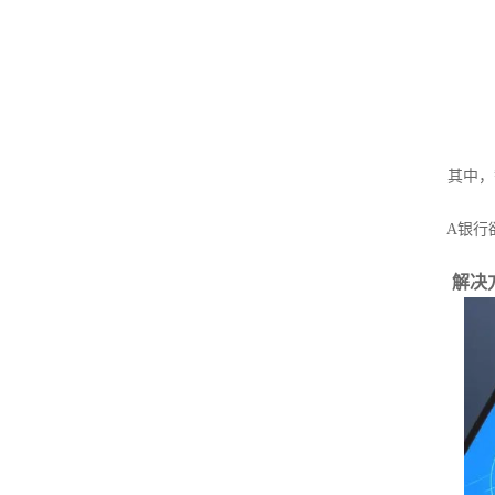
其中，智
A银行欲
解决