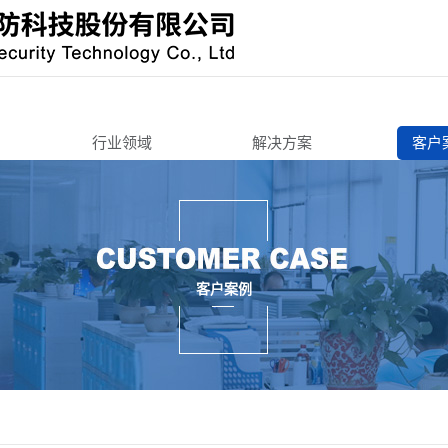
行业领域
解决方案
客户
办公寄存
办公寄存
机锁
智能终端
智能终端
智慧城市
智慧城市
锁
3C周边
交通工具
客户案例
锁/把手锁
机车后装
3C周边
锁
商用锁