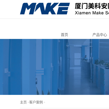
首页
产品中心
转舌锁
自动售货
寄存柜锁
智能电子
机箱机柜
锁芯/按压
电脑锁
门锁芯
主页
客户案例
>
>