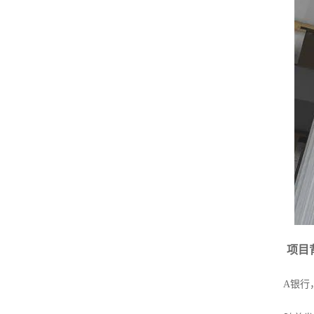
项目
A银行，