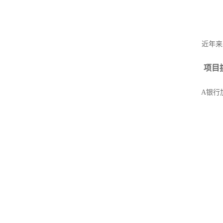
近年来A
项目
A银行加