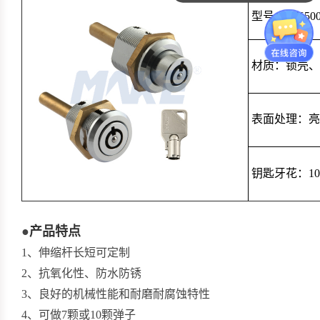
型号：MK500
材质：锁壳、
表面处理：亮
钥匙牙花：10,
●
产品特点
1、伸缩杆长短可定制
2、抗氧化性、防水防锈
3、良好的机械性能和耐磨耐腐蚀特性
4、可做7颗或10颗弹子