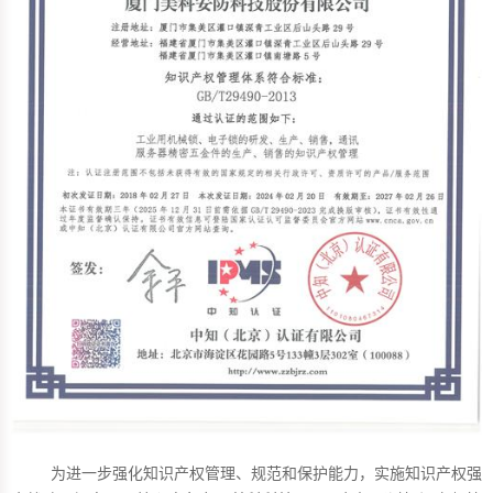
为进一步强化知识产权管理、规范和保护能力，实施知识产权强