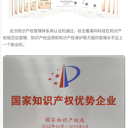
此次知识产权管理体系再认证的通过，标志着美科科技在知识产
权规范化管理、知识产权运用和知识产权保护等方面的管理水平迈上
一个新台阶。