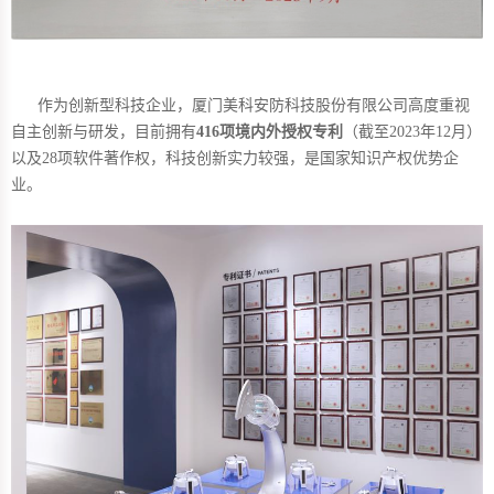
作为创新型科技企业，厦门美科安防科技股份有限公司高度重视
自主创新与研发，目前拥有
416项境内外授权专利
（截至2023年12月）
以及28项软件著作权，科技创新实力较强，是国家知识产权优势企
业。