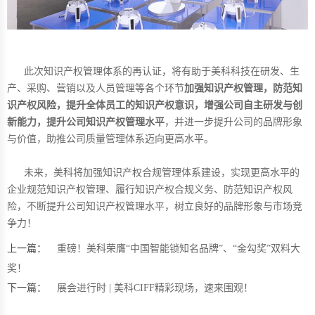
此次知识产权管理体系的再认证，将有助于美科科技在研发、生
产、采购、营销以及人员管理等各个环节
加强知识产权管理，防范知
识产权风险，提升全体员工的知识产权意识，增强公司自主研发与创
新能力，提升公司知识产权管理水平
，并进一步提升公司的品牌形象
与价值，助推公司质量管理体系迈向更高水平。
未来，美科将加强知识产权合规管理体系建设，实现更高水平的
企业规范知识产权管理、履行知识产权合规义务、防范知识产权风
险，不断提升公司知识产权管理水平，树立良好的品牌形象与市场竞
争力！
上一篇：
重磅！美科荣膺“中国智能锁知名品牌”、“金勾奖”双料大
奖！
下一篇：
展会进行时 | 美科CIFF精彩现场，速来围观！