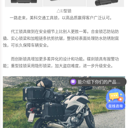
△U型锁
一路走来，美科交通工具锁，以高品质赢得客户广泛认可。
代工锁具做到在安全细节上比别人更胜一筹。合金锁芯防钻防
撬、实心锁梁和加粗链条抗剪抗锯，整锁经表面处理防水防锈耐腐
蚀，可长久保障车辆安全。
而创新锁具增加更多差异化的设计和功能。碟刹锁具有报警功
能；重型挂锁采用隐形锁梁，加大盗窃难度，进一步升级安全。
能介绍下你们的产品么？