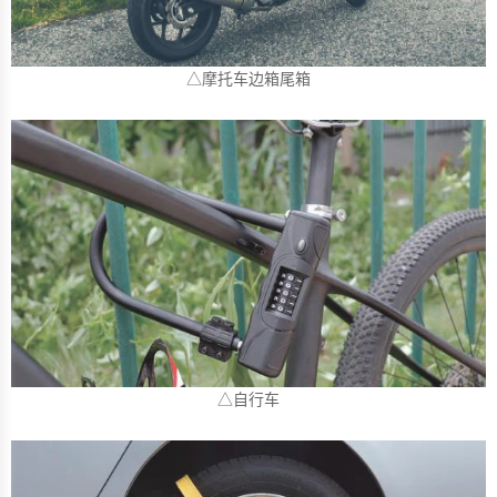
△摩托车边箱尾箱
△自行车