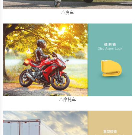
△房车
△摩托车