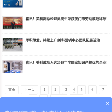
喜讯！美科副总经理吴院生荣获厦门市劳动模范称号！
厚积薄发，持续上升|美科营销中心团队拓展活动
喜讯！美科成功入选2019年度国家知识产权优势企业！
首页
上一页
1
2
3
4
5
6
7
8
9
下一页
末页
×