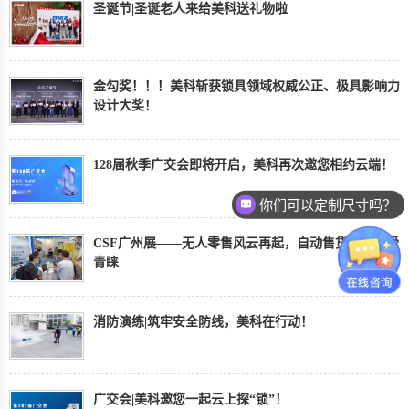
圣诞节|圣诞老人来给美科送礼物啦
金勾奖！！！美科斩获锁具领域权威公正、极具影响力
设计大奖！
128届秋季广交会即将开启，美科再次邀您相约云端！
你们可以定制尺寸吗？
CSF广州展——无人零售风云再起，自动售货机锁备受
青睐
消防演练|筑牢安全防线，美科在行动！
广交会|美科邀您一起云上探“锁”！