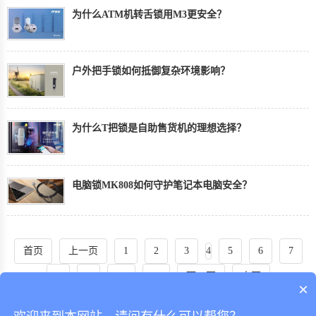
为什么ATM机转舌锁用M3更安全？
户外把手锁如何抵御复杂环境影响？
为什么T把锁是自助售货机的理想选择？
电脑锁MK808如何守护笔记本电脑安全？
首页
上一页
1
2
3
4
5
6
7
8
9
10
11
下一页
末页
×