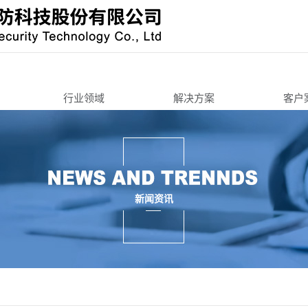
行业领域
解决方案
客户
办公寄存
办公寄存
机锁
智能终端
智能终端
智慧城市
智慧城市
锁
3C周边
交通工具
新闻资讯
锁/把手锁
机车后装
3C周边
锁
商用锁