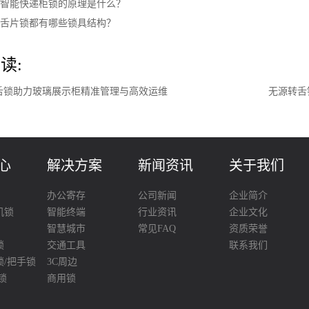
智能快递柜锁的原理是什么？
舌片锁都有哪些锁具结构？
读:
舌锁助力玻璃展示柜精准管理与高效运维
无源转舌
心
解决方案
新闻资讯
关于我们
办公寄存
公司新闻
企业简介
机锁
智能终端
行业资讯
企业文化
智慧城市
常见FAQ
资质荣誉
锁
交通工具
联系我们
锁/把手锁
3C周边
锁
商用锁