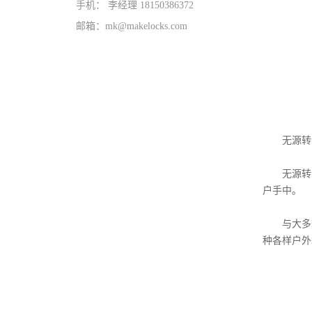
手机： 李经理 18150386372
邮箱：mk@makelocks.com
无源转舌
无源转舌
户手中。
与大多数
种各样户外