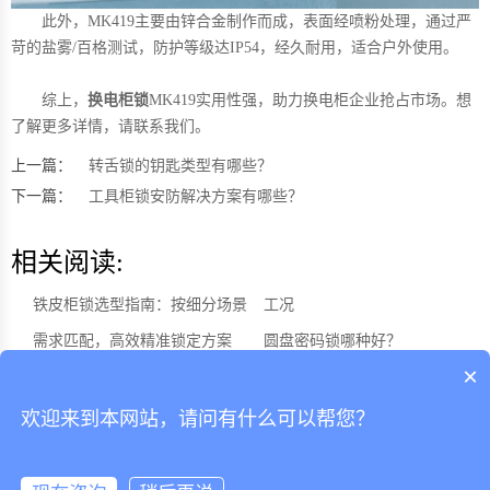
此外，MK419主要由锌合金制作而成，表面经喷粉处理，通过严
苛的盐雾/百格测试，防护等级达IP54，经久耐用，适合户外使用。
综上，
换电柜锁
MK419实用性强，助力换电柜企业抢占市场。想
了解更多详情，请联系我们。
上一篇：
转舌锁的钥匙类型有哪些？
下一篇：
工具柜锁安防解决方案有哪些？
相关阅读:
铁皮柜锁选型指南：按细分场景
工况
需求匹配，高效精准锁定方案
圆盘密码锁哪种好？
×
泳池更衣柜锁选型指南，全套选
无源转舌锁助力玻璃展示柜精准
型要点适配泳池高湿多氯等复杂
管理与高效运维
欢迎来到本网站，请问有什么可以帮您？