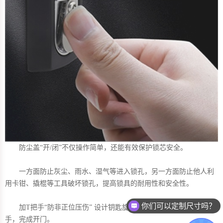
防尘盖“开/闭”不仅操作简单，还能有效保护锁芯安全。
一方面防止灰尘、雨水、湿气等进入锁孔，另一方面防止他人利
用卡钳、撬棍等工具破坏锁孔，提高锁具的耐用性和安全性。
你们可以定制尺寸吗？
加T把手“防非正位压伤” 设计钥匙旋转90°，弹开T把手，转动把
手，完成开门。