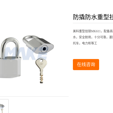
锁
/报警锁
防撬防水重型挂
美科重型挂锁MK611，配
水，安全耐用，十分可靠，菱
托车，电力柜等工
在线咨询