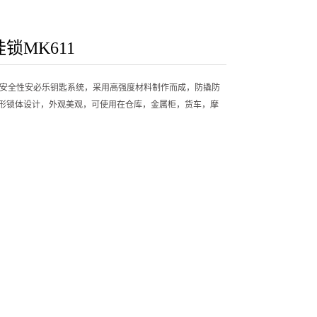
锁MK611
备高安全性安必乐钥匙系统，采用高强度材料制作而成，防撬防
形锁体设计，外观美观，可使用在仓库，金属柜，货车，摩