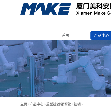
首页
产品中心
转舌锁
自动售货
寄存柜锁
智能电子
机箱机柜
锁芯/按压
电脑锁
门锁芯
主页
产品中心
重型挂锁/报警锁
挂锁
>
>
>
>