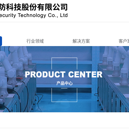
行业领域
解决方案
客户
办公寄存
办公寄存
机锁
智能终端
智能终端
智慧城市
智慧城市
锁
3C周边
交通工具
产品中心
锁/把手锁
机车后装
3C周边
锁
商用锁