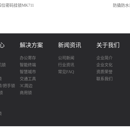
位密码挂锁MK711
防撬防水
心
解决方案
新闻资讯
关于我们
办公寄存
公司新闻
企业简介
机锁
智能终端
行业资讯
企业文化
智慧城市
常见FAQ
资质荣誉
锁
交通工具
联系我们
锁/把手锁
3C周边
锁
商用锁
锁