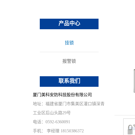
办公家具
重型挂锁
其他锁具
产品中心
挂锁
报警锁
联系我们
厦门美科安防科技股份有限公司
地址：福建省厦门市集美区灌口镇深青
工业区后山头路29号
电话：0592-6360091
手机： 李经理 18150386372