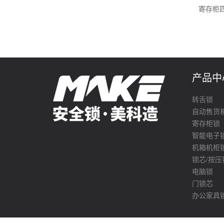
寄存柜四
产品中
转舌锁
自动售货
寄存柜锁
智能电子
机箱机柜
锁芯/按压
电脑锁
门锁芯
办公家具