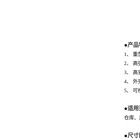
●
产品
1、 
2、 
3、 
4、 
5、 
●
适用
仓库、
●
尺寸