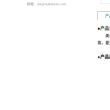
邮箱：mk@makelocks.com
产
●
产品
美
靠，菱
●
产品