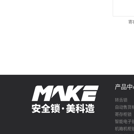
寄
产品中
转舌锁
自动售货
寄存柜锁
智能电子
机箱机柜