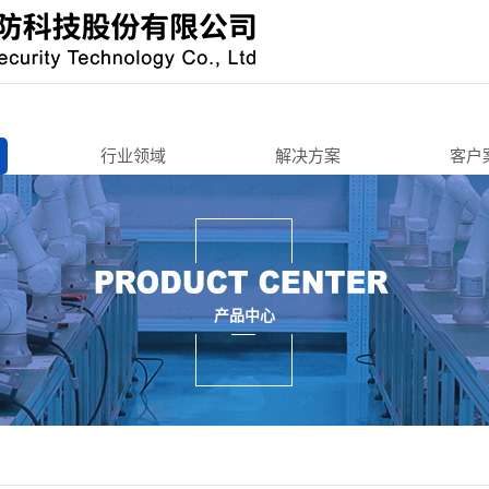
行业领域
解决方案
客户
办公寄存
办公寄存
机锁
智能终端
智能终端
智慧城市
智慧城市
锁
3C周边
交通工具
产品中心
锁/把手锁
机车后装
3C周边
锁
商用锁