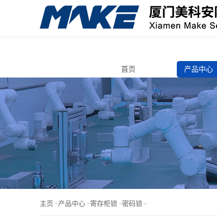
首页
产品中心
转舌锁
自动售货
寄存柜锁
智能电子
机箱机柜
锁芯/按压
电脑锁
门锁芯
主页
产品中心
寄存柜锁
密码锁
>
>
>
>