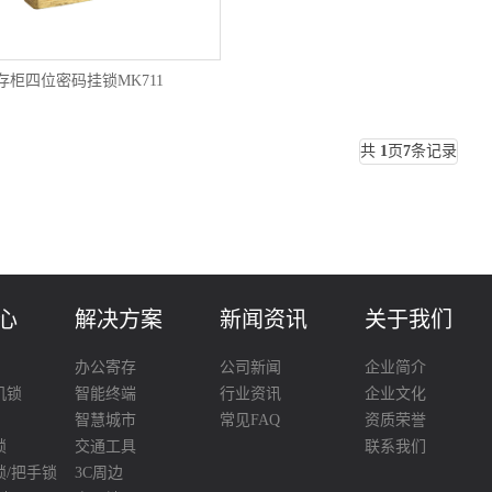
存柜四位密码挂锁MK711
共
1
页
7
条记录
心
解决方案
新闻资讯
关于我们
办公寄存
公司新闻
企业简介
机锁
智能终端
行业资讯
企业文化
智慧城市
常见FAQ
资质荣誉
锁
交通工具
联系我们
锁/把手锁
3C周边