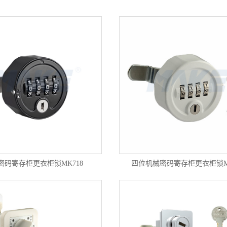
锁
/报警锁
密码寄存柜更衣柜锁MK718
四位机械密码寄存柜更衣柜锁MK