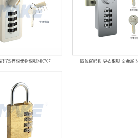
密码寄存柜储物柜锁MK707
四位密码锁 更衣柜锁 全金属 M