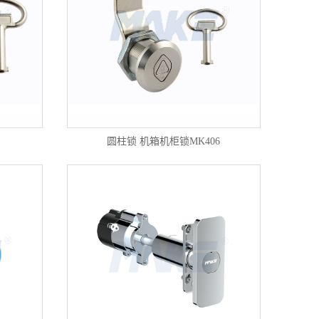
圆柱锁 机箱机柜锁MK406