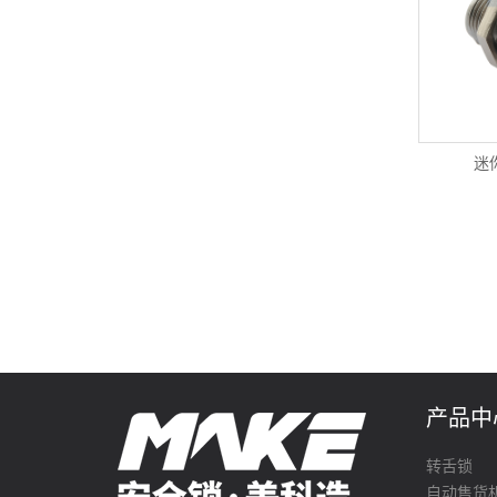
迷
产品中
转舌锁
自动售货