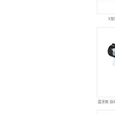
X型
蓝牙款 自