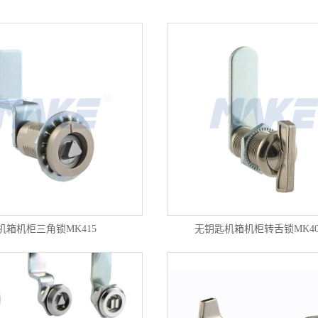
锁
/报警锁
机箱机柜三角锁MK415
无钥匙机箱机柜转舌锁MK407