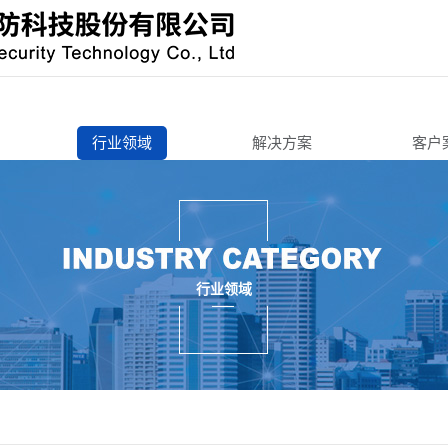
行业领域
解决方案
客户
办公寄存
办公寄存
机锁
智能终端
智能终端
智慧城市
智慧城市
锁
3C周边
交通工具
行业领域
锁/把手锁
机车后装
3C周边
锁
商用锁