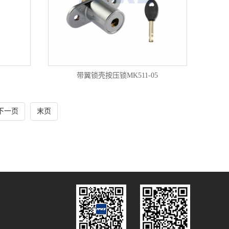
带翼锁壳按压锁MK511-05
下一页
末页