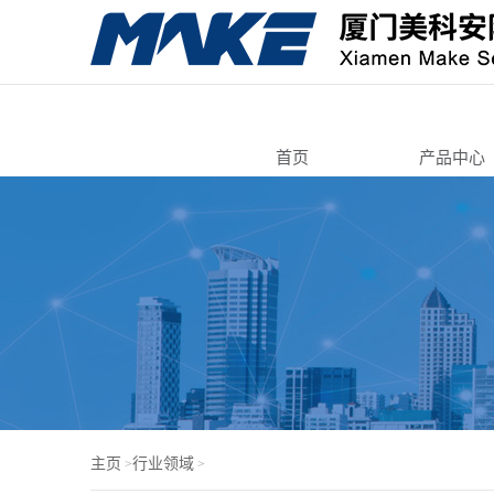
首页
产品中心
转舌锁
自动售货
寄存柜锁
智能电子
机箱机柜
锁芯/按压
电脑锁
门锁芯
主页
行业领域
>
>